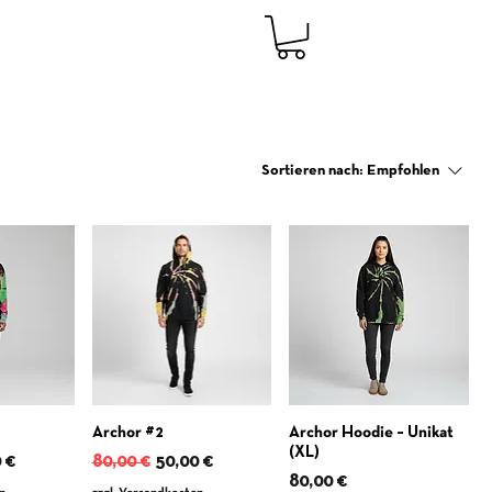
Sortieren nach:
Empfohlen
Archor #2
Archor Hoodie – Unikat
(XL)
is
Preis
Standardpreis
Sale-Preis
 €
80,00 €
50,00 €
Preis
80,00 €