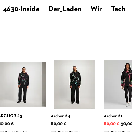
4630-Inside
Der_Laden
Wir
Tach
ARCHOR #5
Archor #4
Archor #1
reis
Preis
Standardpre
Sale-
80,00 €
80,00 €
80,00 €
50,00