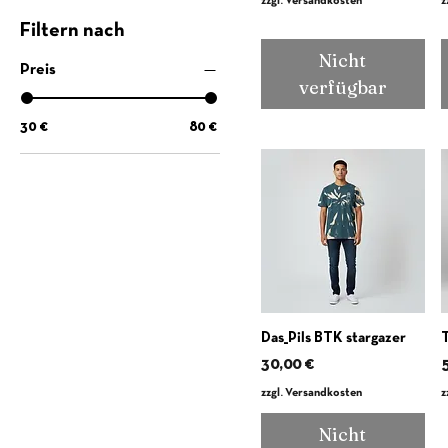
zzgl. Versandkosten
z
Filtern nach
Nicht
Preis
verfügbar
30 €
80 €
Das_Pils BTK stargazer
T
Preis
P
30,00 €
zzgl. Versandkosten
z
Nicht