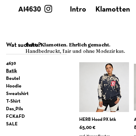
AI4630
Intro
Klamotten
Echte Klamotten. Ehrlich gemacht.
Wat suchste?
Handbedruckt, fair und ohne Modezirkus.
4630
Batik
Beutel
Hoodie
Sweatshirt
T-Shirt
Das_Pils
FCKAFD
HERB Hood PX btk
SALE
Preis
P
65,00 €