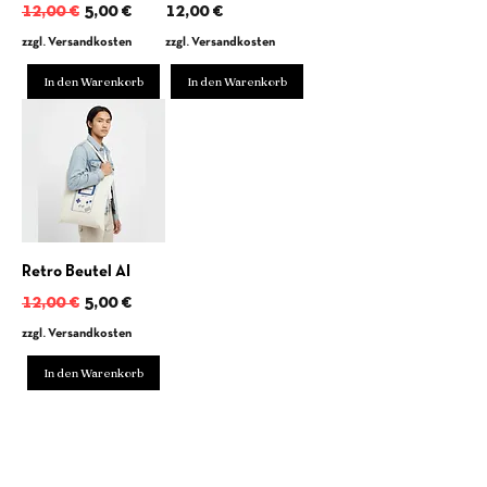
Standardpreis
Sale-Preis
Preis
12,00 €
5,00 €
12,00 €
zzgl. Versandkosten
zzgl. Versandkosten
In den Warenkorb
In den Warenkorb
Retro Beutel AI
Standardpreis
Sale-Preis
12,00 €
5,00 €
zzgl. Versandkosten
In den Warenkorb
Echte Klamotten. Ehrlich gemacht.
Handbedruckt, fair und ohne Modezirkus.